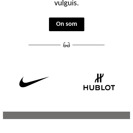
vulguis.
On som