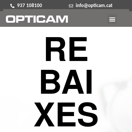
937 108100
info@opticam.cat
RE
BAI
XES