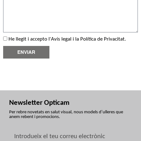
He llegit i accepto l'
Avís legal
i la
Política de Privacitat
.
ENVIAR
Newsletter Opticam
Per rebre novetats en salut visual, nous models d’ulleres que
anem rebent i promocions.